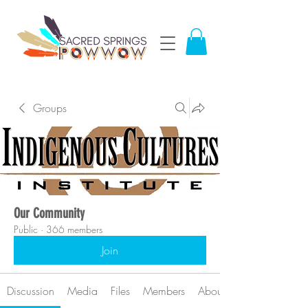
Groups
Our Community
Public
·
366 members
Join
Discussion
Media
Files
Members
About