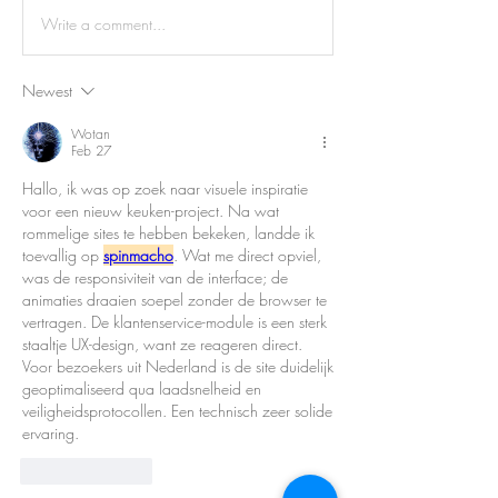
Write a comment...
Newest
Wotan
Feb 27
Hallo, ik was op zoek naar visuele inspiratie 
voor een nieuw keuken-project. Na wat 
rommelige sites te hebben bekeken, landde ik 
toevallig op 
spinmacho
. Wat me direct opviel, 
was de responsiviteit van de interface; de 
animaties draaien soepel zonder de browser te 
vertragen. De klantenservice-module is een sterk 
staaltje UX-design, want ze reageren direct. 
Voor bezoekers uit Nederland is de site duidelijk 
geoptimaliseerd qua laadsnelheid en 
veiligheidsprotocollen. Een technisch zeer solide 
ervaring.
Like
Reply