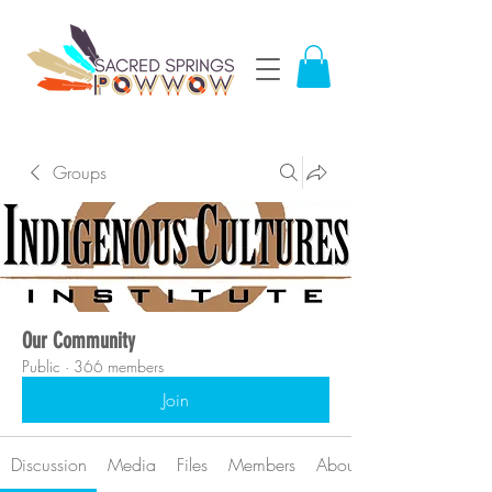
Groups
Our Community
Public
·
366 members
Join
Discussion
Media
Files
Members
About