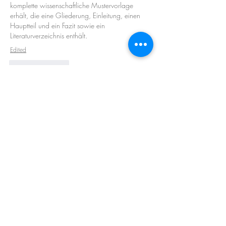
komplette wissenschaftliche Mustervorlage 
erhält, die eine Gliederung, Einleitung, einen 
Hauptteil und ein Fazit sowie ein 
Literaturverzeichnis enthält.
Edited
Like
Reply
About
Welcome to the group! You can connect
with other members, ge
...
Read more
Members
Barry Goldberg
Follow
nicklesteele532
Follow
nicklesteele532
Dyran Cutler
Follow