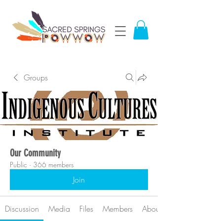
Groups
Our Community
Public
·
366 members
Join
Discussion
Media
Files
Members
About