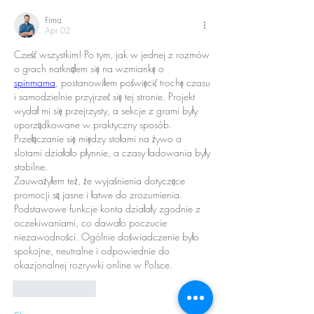
Fima
Apr 02
Cześć wszystkim! Po tym, jak w jednej z rozmów 
o grach natknąłem się na wzmiankę o 
spinmama
, postanowiłem poświęcić trochę czasu 
i samodzielnie przyjrzeć się tej stronie. Projekt 
wydał mi się przejrzysty, a sekcje z grami były 
uporządkowane w praktyczny sposób. 
Przełączanie się między stołami na żywo a 
slotami działało płynnie, a czasy ładowania były 
stabilne.
Zauważyłem też, że wyjaśnienia dotyczące 
promocji są jasne i łatwe do zrozumienia. 
Podstawowe funkcje konta działały zgodnie z 
oczekiwaniami, co dawało poczucie 
niezawodności. Ogólnie doświadczenie było 
spokojne, neutralne i odpowiednie do 
okazjonalnej rozrywki online w Polsce.
Like
Reply