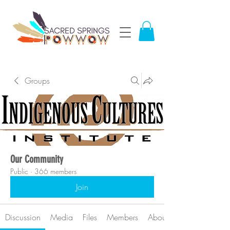
Groups
Our Community
Public
·
366 members
Join
Discussion
Media
Files
Members
About