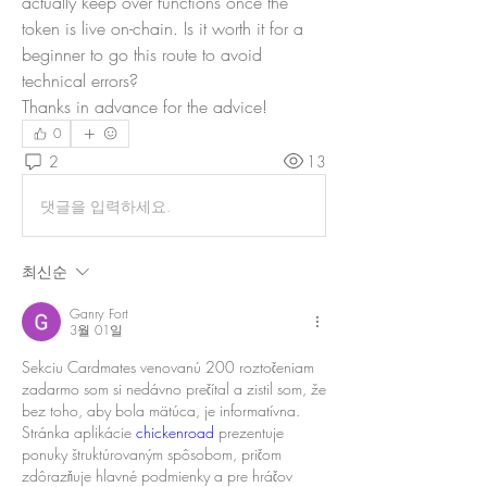
actually keep over functions once the 
token is live on-chain. Is it worth it for a 
beginner to go this route to avoid 
technical errors?
Thanks in advance for the advice!
0
2
13
댓글을 입력하세요.
최신순
Ganry Fort
3월 01일
Sekciu Cardmates venovanú 200 roztočeniam 
zadarmo som si nedávno prečítal a zistil som, že 
bez toho, aby bola mätúca, je informatívna. 
Stránka aplikácie 
chickenroad
 prezentuje 
ponuky štruktúrovaným spôsobom, pričom 
zdôrazňuje hlavné podmienky a pre hráčov 