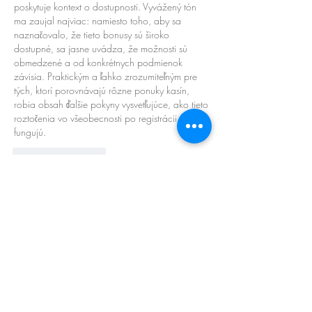
poskytuje kontext o dostupnosti. Vyvážený tón 
ma zaujal najviac: namiesto toho, aby sa 
naznačovalo, že tieto bonusy sú široko 
dostupné, sa jasne uvádza, že možnosti sú 
obmedzené a od konkrétnych podmienok 
závisia. Praktickým a ľahko zrozumiteľným pre 
tých, ktorí porovnávajú rôzne ponuky kasín, 
robia obsah ďalšie pokyny vysvetľujúce, ako tieto 
roztočenia vo všeobecnosti po registrácii 
fungujú.
좋아요
답글
댓글 펼치기
About
Welcome to the group! You can connect
with other members, ge
...
Read more