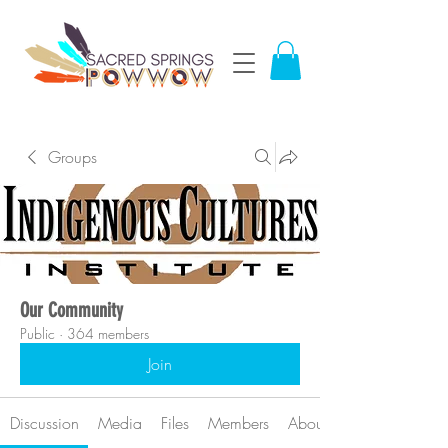
Groups
Our Community
Public
·
364 members
Join
Discussion
Media
Files
Members
About