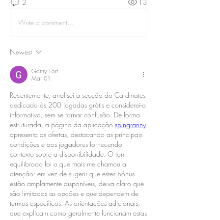
2
13
Write a comment...
Newest
Ganry Fort
Mar 01
Recentemente, analisei a secção do Cardmates 
dedicada às 200 jogadas grátis e considerei-a 
informativa, sem se tornar confusão. De forma 
estruturada, a página da aplicação 
spingranny
apresenta as ofertas, destacando as principais 
condições e aos jogadores fornecendo 
contexto sobre a disponibilidade. O tom 
equilibrado foi o que mais me chamou a 
atenção: em vez de sugerir que estes bónus 
estão amplamente disponíveis, deixa claro que 
são limitadas as opções e que dependem de 
termos específicos. As orientações adicionais, 
que explicam como geralmente funcionam estas 