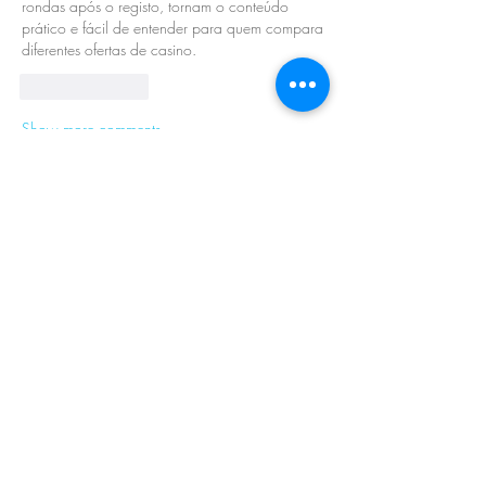
rondas após o registo, tornam o conteúdo 
prático e fácil de entender para quem compara 
diferentes ofertas de casino.
Like
Reply
Show more comments
About
Welcome to the group! You can connect
with other members, ge
...
Read more
Members
Barry Goldberg
Follow
nicklesteele532
Follow
nicklesteele532
Dyran Cutler
Follow