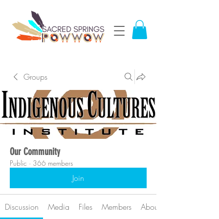
Groups
Our Community
Public
·
366 members
Join
Discussion
Media
Files
Members
About