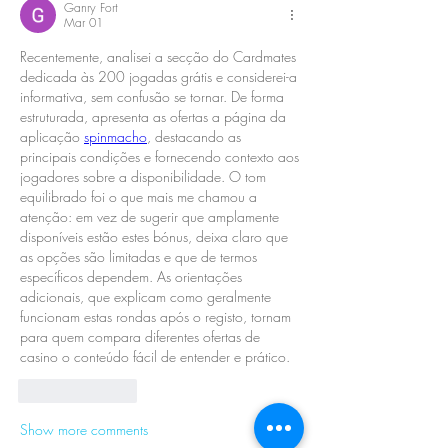
Ganry Fort
Mar 01
Recentemente, analisei a secção do Cardmates 
dedicada às 200 jogadas grátis e considerei-a 
informativa, sem confusão se tornar. De forma 
estruturada, apresenta as ofertas a página da 
aplicação 
spinmacho
, destacando as 
principais condições e fornecendo contexto aos 
jogadores sobre a disponibilidade. O tom 
equilibrado foi o que mais me chamou a 
atenção: em vez de sugerir que amplamente 
disponíveis estão estes bónus, deixa claro que 
as opções são limitadas e que de termos 
específicos dependem. As orientações 
adicionais, que explicam como geralmente 
funcionam estas rondas após o registo, tornam 
para quem compara diferentes ofertas de 
casino o conteúdo fácil de entender e prático.
Like
Reply
Show more comments