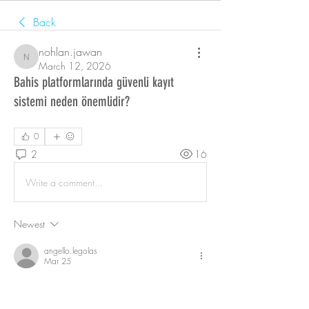
Back
nohlan.jawan
nohlan.jawan
March 12, 2026
Bahis platformlarında güvenli kayıt
sistemi neden önemlidir?
0
2
16
Write a comment...
Newest
angello.legolas
Mar 25