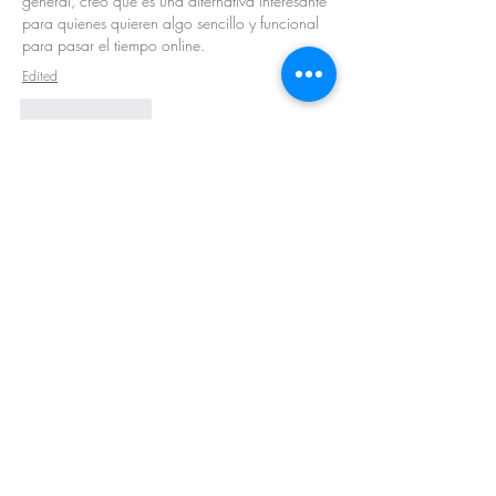
general, creo que es una alternativa interesante 
para quienes quieren algo sencillo y funcional 
para pasar el tiempo online.
Edited
Like
Reply
About
Welcome to the group! You can connect
with other members, ge
...
Read more
Members
Barry Goldberg
Follow
nicklesteele532
Follow
nicklesteele532
Dyran Cutler
Follow