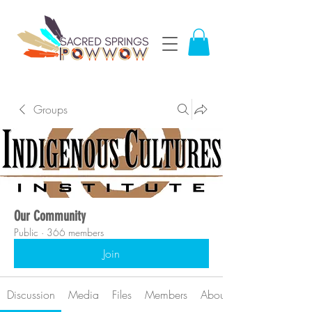
Groups
Our Community
Public
·
366 members
Join
Discussion
Media
Files
Members
About