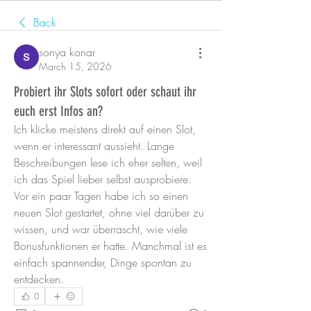
Back
sonya konar
March 15, 2026
Probiert ihr Slots sofort oder schaut ihr
euch erst Infos an?
Ich klicke meistens direkt auf einen Slot, 
wenn er interessant aussieht. Lange 
Beschreibungen lese ich eher selten, weil 
ich das Spiel lieber selbst ausprobiere. 
Vor ein paar Tagen habe ich so einen 
neuen Slot gestartet, ohne viel darüber zu 
wissen, und war überrascht, wie viele 
Bonusfunktionen er hatte. Manchmal ist es 
einfach spannender, Dinge spontan zu 
entdecken.
0