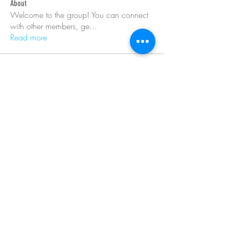
About
Welcome to the group! You can connect
with other members, ge
...
Read more
Members
Barry Goldberg
Follow
nicklesteele532
Follow
nicklesteele532
Dyran Cutler
Follow
Nora West
Follow
Anna Nenasheva
Follow
See All Members (366)