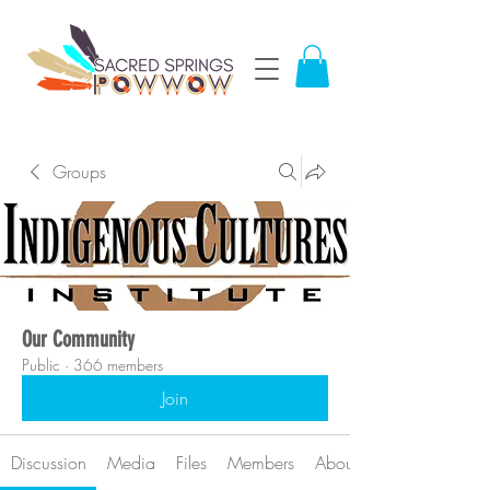
Groups
Our Community
Public
·
366 members
Join
Discussion
Media
Files
Members
About